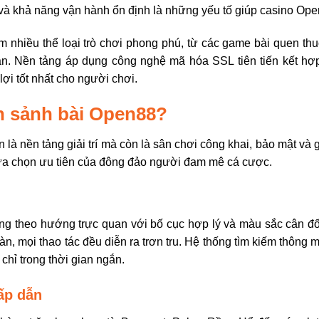
và khả năng vận hành ổn định là những yếu tố giúp casino Open
ệm nhiều thể loại trò chơi phong phú, từ các game bài quen th
dẫn. Nền tảng áp dụng công nghệ mã hóa SSL tiên tiến kết hợp
i tốt nhất cho người chơi.
n sảnh bài Open88?
à nền tảng giải trí mà còn là sân chơi công khai, bảo mật và 
 lựa chọn ưu tiên của đông đảo người đam mê cá cược.
 theo hướng trực quan với bố cục hợp lý và màu sắc cân đối. 
àn, mọi thao tác đều diễn ra trơn tru. Hệ thống tìm kiếm thôn
 chỉ trong thời gian ngắn.
ấp dẫn