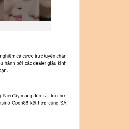
i nghiệm cá cược trực tuyến chân
ều hành bởi các dealer giàu kinh
bạn.
 Nơi đây mang đến các trò chơi
Casino Open88 kết hợp cùng SA