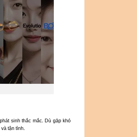
i phát sinh thắc mắc. Dù gặp khó
và tận tình.