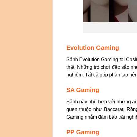
Evolution Gaming
Sảnh Evolution Gaming tại Casin
thật. Những trò chơi đặc sắc nh
nghiệm. Tất cả góp phần tạo nên
SA Gaming
Sảnh này phù hợp với những ai
quen thuộc như Baccarat, Rồn
Gaming nhằm đảm bảo trải nghi
PP Gaming