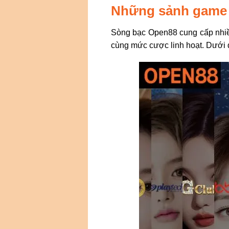
Những sảnh game n
Sòng bạc Open88 cung cấp nhiề
cùng mức cược linh hoạt. Dưới đ