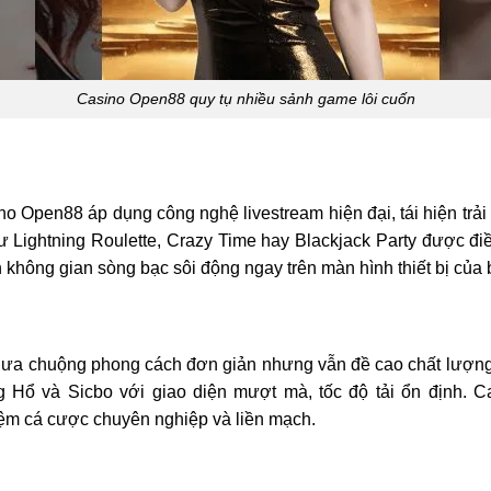
Casino Open88 quy tụ nhiều sảnh game lôi cuốn
o Open88 áp dụng công nghệ livestream hiện đại, tái hiện trả
ư Lightning Roulette, Crazy Time hay Blackjack Party được đi
 không gian sòng bạc sôi động ngay trên màn hình thiết bị của 
 ưa chuộng phong cách đơn giản nhưng vẫn đề cao chất lượng.
g Hổ và Sicbo với giao diện mượt mà, tốc độ tải ổn định. 
ệm cá cược chuyên nghiệp và liền mạch.