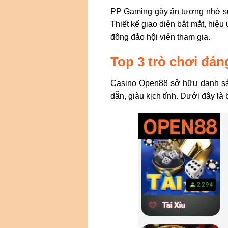
PP Gaming gây ấn tượng nhờ sự 
Thiết kế giao diện bắt mắt, hiệ
đông đảo hội viên tham gia.
Top 3 trò chơi đán
Casino Open88 sở hữu danh sác
dẫn, giàu kịch tính. Dưới đây l