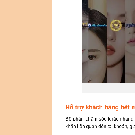
Hỗ trợ khách hàng hết 
Bộ phận chăm sóc khách hàng
khăn liên quan đến tài khoản, gi